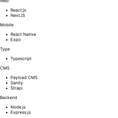
Web
React.js
NextJS
Mobile
React Native
Expo
Type
Typescript
CMS
Payload CMS
Sanity
Strapi
Backend
Node.js
Express.js