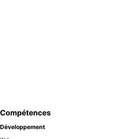
Développeur Web Full-Stack
Silex Taille Numérique
–
Marseille, France
Master (Bac+5), Informatique & Gestion
Université Aix-Marseille
–
France
Compétences
Développement